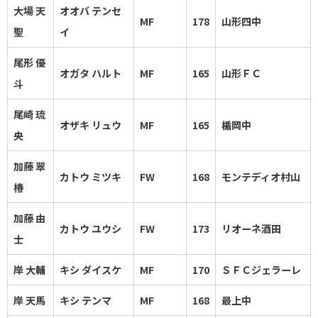
大場 天
オオバ テンセ
MF
178
山形四中
聖
イ
尾形 優
オガタ ハルト
MF
165
山形ＦＣ
斗
尾崎 琉
オザキ リュウ
MF
165
楯岡中
央
加藤 翠
カトウ ミツキ
FW
168
モンテディオ村山
椿
加藤 由
カトウ ユウシ
FW
173
リオーネ酒田
士
岸 大輔
キシ ダイスケ
MF
170
ＳＦＣジェラーレ
岸 天馬
キシ テンマ
MF
168
最上中