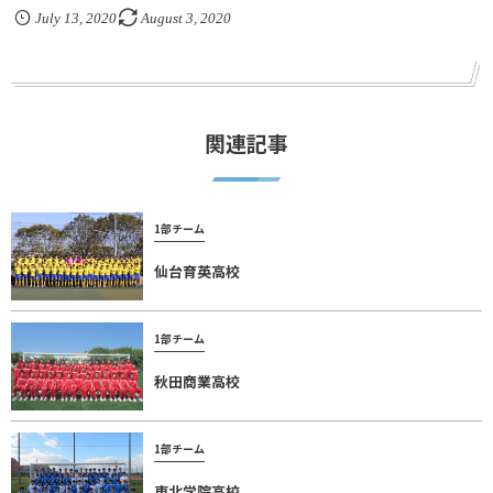
July
13
,
2020
August
3
,
2020
関連記事
1部チーム
仙台育英高校
1部チーム
秋田商業高校
1部チーム
東北学院高校