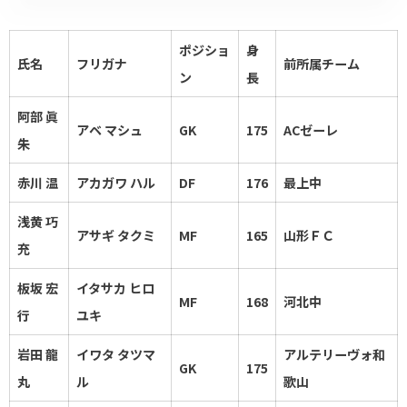
ポジショ
身
氏名
フリガナ
前所属チーム
ン
長
阿部 眞
アベ マシュ
GK
175
ACゼーレ
朱
赤川 温
アカガワ ハル
DF
176
最上中
浅黄 巧
アサギ タクミ
MF
165
山形ＦＣ
充
板坂 宏
イタサカ ヒロ
MF
168
河北中
行
ユキ
岩田 龍
イワタ タツマ
アルテリーヴォ和
GK
175
丸
ル
歌山