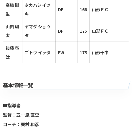
高橋 樹
タカハシ イツ
DF
168
山形ＦＣ
生
キ
山田 翔
ヤマダ ショウ
DF
175
山形ＦＣ
太
タ
後藤 壱
ゴトウ イッタ
FW
175
山形十中
汰
基本情報一覧
■指導者
監督：五十嵐 直史
コーチ：栗村 和彦