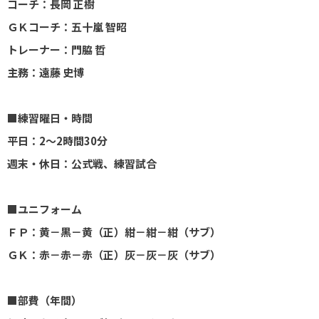
コーチ：長岡 正樹
ＧＫコーチ：五十嵐 智昭
トレーナー：門脇 哲
主務：遠藤 史博
■練習曜日・時間
平日：2～2時間30分
週末・休日：公式戦、練習試合
■ユニフォーム
ＦＰ：黄－黒－黄（正）紺－紺－紺（サブ）
ＧＫ：赤－赤－赤（正）灰－灰－灰（サブ）
■部費（年間）