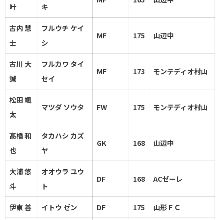
叶
キ
古内 慧
フルウチ ケイ
MF
175
山辺中
士
シ
古川 大
フルカワ タイ
MF
173
モンテディオ村山
誠
セイ
松田 颯
マツダ ソウタ
FW
175
モンテディオ村山
太
髙橋 和
タカハシ カズ
GK
168
山辺中
也
ヤ
大浦 悠
オオウラ ユウ
DF
168
ACゼーレ
斗
ト
伊東 善
イトウ ゼン
DF
175
山形ＦＣ