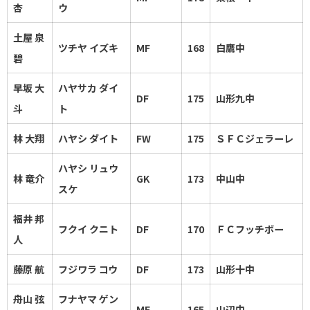
杏
ウ
土屋 泉
ツチヤ イズキ
MF
168
白鷹中
碧
早坂 大
ハヤサカ ダイ
DF
175
山形九中
斗
ト
林 大翔
ハヤシ ダイト
FW
175
ＳＦＣジェラーレ
ハヤシ リュウ
林 竜介
GK
173
中山中
スケ
福井 邦
フクイ クニト
DF
170
ＦＣフッチボー
人
藤原 航
フジワラ コウ
DF
173
山形十中
舟山 弦
フナヤマ ゲン
MF
165
山辺中