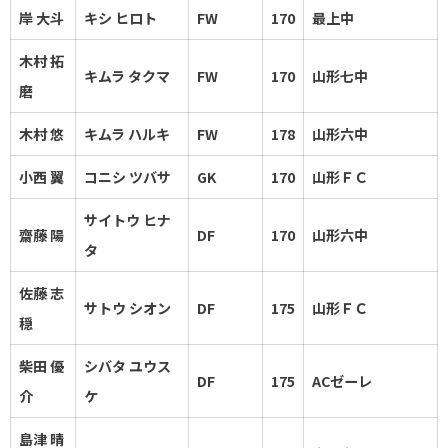
岸 大斗
キシ ヒロト
FW
170
最上中
木村 拓
キムラ タクマ
FW
170
山形七中
磨
木村 悠
キムラ ハルキ
FW
178
山形六中
小西 翼
コニシ ツバサ
GK
170
山形ＦＣ
サイトウ ヒナ
齋藤 陽
DF
170
山形六中
タ
佐藤 志
サトウ シオン
DF
175
山形ＦＣ
穏
柴田 優
シバタ ユウス
DF
175
ACゼーレ
介
ケ
島津 晴