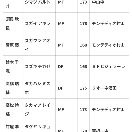
シマツ ハルト
MF
173
中山中
斗
須貝 秋
スガイ アキラ
MF
178
モンテディオ村山
良
スガワラ アオ
菅原 葵
MF
168
モンテディオ村山
イ
鈴木 千
スズキ チカゼ
DF
168
ＳＦＣジェラーレ
颯
高橋 瑞
タカハシ ミズ
DF
175
リオーネ酒田
輔
ホ
高松 怜
タカマツ レイ
MF
173
モンテディオ村山
慈
ジ
竹屋 李
タケヤ リキョ
MF
178
東根一中