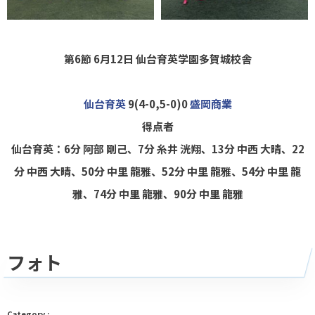
第6節 6月12日
仙台育英学園多賀城校舎
仙台育英
9(4-0,5-0)0
盛岡商業
得点者
仙台育英：6分 阿部 剛己、7分 糸井 洸翔、13分 中西 大晴、22
分 中西 大晴、50分 中里 龍雅、52分 中里 龍雅、54分 中里 龍
雅、74分 中里 龍雅、90分 中里 龍雅
フォト