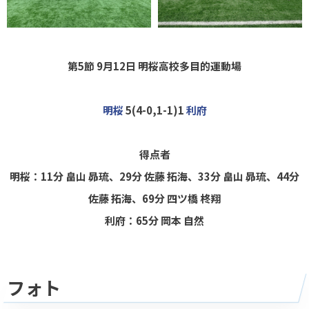
第5節 9月12日 明桜高校多目的運動場
明桜
5(4-0,1-1)1
利府
得点者
明桜：11分 畠山 昴琉、29分 佐藤 拓海、33分 畠山 昴琉、44分
佐藤 拓海、69分 四ツ橋 柊翔
利府：65分 岡本 自然
フォト